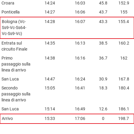
Croara
14:24
16:03
45.8
152.9
Ponticella
14:27
16:06
43.7
155
Bologna (Vc-
14:28
16:07
43.3
155.4
Ss9-Vc-Ss64-
Vc-Ss9-Vc)
Entrata sul
14:35
16:13
38.5
160.2
circuito Finale
Primo
14:38
16:16
36.7
162
passaggio sulla
linea di arrivo
San Luca
14:47
16:24
30.9
167.8
Secondo
15:05
16:41
18.3
180.4
passaggio sulla
linea di arrivo
San Luca
15:14
16:49
12.6
186.1
Arrivo
15:33
17:06
0
198.7