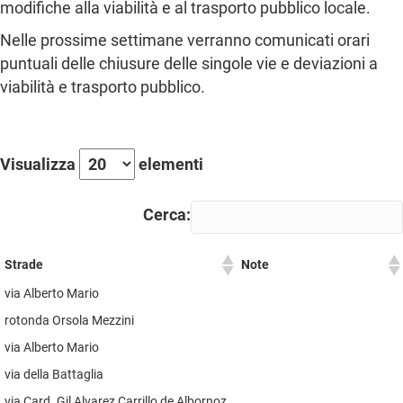
modifiche alla viabilità e al trasporto pubblico locale.
Nelle prossime settimane verranno comunicati orari
puntuali delle chiusure delle singole vie e deviazioni a
viabilità e trasporto pubblico.
Visualizza
elementi
Cerca:
Strade
Note
Strade
Note
via Alberto Mario
rotonda Orsola Mezzini
via Alberto Mario
via della Battaglia
via Card. Gil Alvarez Carrillo de Albornoz