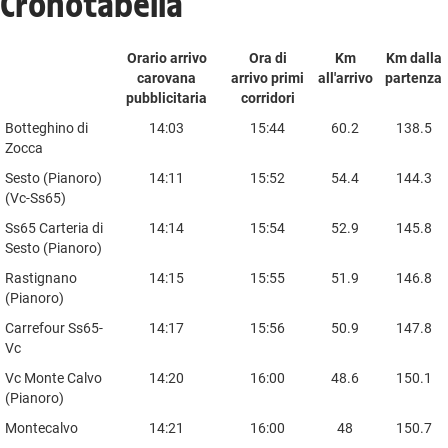
Cronotabella
Orario arrivo
Ora di
Km
Km dalla
carovana
arrivo primi
all'arrivo
partenza
pubblicitaria
corridori
Orario arrivo
Ora di
Km
Km dalla
Botteghino di
14:03
15:44
60.2
138.5
carovana
arrivo primi
all'arrivo
partenza
Zocca
pubblicitaria
corridori
Sesto (Pianoro)
14:11
15:52
54.4
144.3
(Vc-Ss65)
Ss65 Carteria di
14:14
15:54
52.9
145.8
Sesto (Pianoro)
Rastignano
14:15
15:55
51.9
146.8
(Pianoro)
Carrefour Ss65-
14:17
15:56
50.9
147.8
Vc
Vc Monte Calvo
14:20
16:00
48.6
150.1
(Pianoro)
Montecalvo
14:21
16:00
48
150.7